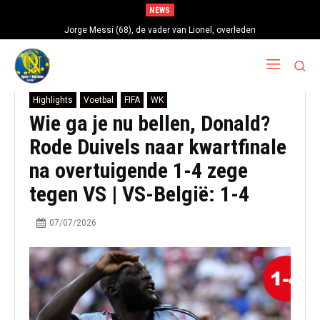
NEWS
Jorge Messi (68), de vader van Lionel, overleden
Highlights
Voetbal
FIFA
WK
Wie ga je nu bellen, Donald?
Rode Duivels naar kwartfinale
na overtuigende 1-4 zege
tegen VS | VS-België: 1-4
07/07/2026