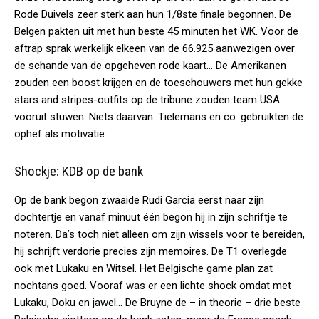
Rode Duivels zeer sterk aan hun 1/8ste finale begonnen. De
Belgen pakten uit met hun beste 45 minuten het WK. Voor de
aftrap sprak werkelijk elkeen van de 66.925 aanwezigen over
de schande van de opgeheven rode kaart… De Amerikanen
zouden een boost krijgen en de toeschouwers met hun gekke
stars and stripes-outfits op de tribune zouden team USA
vooruit stuwen. Niets daarvan. Tielemans en co. gebruikten de
ophef als motivatie.
Shockje: KDB op de bank
Op de bank begon zwaaide Rudi Garcia eerst naar zijn
dochtertje en vanaf minuut één begon hij in zijn schriftje te
noteren. Da’s toch niet alleen om zijn wissels voor te bereiden,
hij schrijft verdorie precies zijn memoires. De T1 overlegde
ook met Lukaku en Witsel. Het Belgische game plan zat
nochtans goed. Vooraf was er een lichte shock omdat met
Lukaku, Doku en jawel… De Bruyne de – in theorie – drie beste