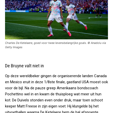
Charles De Ketelaere, goed voor twee levensbelangrijke goals. © Anadolu via
Getty Images
De Bruyne valt niet in
Op deze wereldbeker gingen de organiserende landen Canada
en Mexico eruit in deze 1/8ste finale, gastland USA moest ook
voor de bijl. Na de pauze greep Amerikaans bondscoach
Pochettino wel in en kwam de thuisploeg wat meer uit hun
kot. De Duivels stonden even onder druk, maar toen schoot
keeper Matt Freese in zijn eigen voet. Hij klungelde bij het
uitvoetballen waarna De Ketelaere hem de bal afsnoepte.