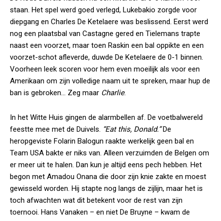
staan. Het spel werd goed verlegd, Lukebakio zorgde voor
diepgang en Charles De Ketelaere was beslissend. Eerst werd
nog een plaatsbal van Castagne gered en Tielemans trapte
naast een voorzet, maar toen Raskin een bal oppikte en een
voorzet-schot afleverde, duwde De Ketelaere de 0-1 binnen.
Voorheen leek scoren voor hem even moeilijk als voor een
Amerikaan om zijn volledige naam uit te spreken, maar hup de
ban is gebroken… Zeg maar
Charlie
.
In het Witte Huis gingen de alarmbellen af. De voetbalwereld
feestte mee met de Duivels.
“Eat this, Donald.”
De
heropgeviste Folarin Balogun raakte werkelijk geen bal en
Team USA bakte er niks van. Alleen verzuimden de Belgen om
er meer uit te halen. Dan kun je altijd eens pech hebben. Het
begon met Amadou Onana die door zijn knie zakte en moest
gewisseld worden. Hij stapte nog langs de zijlijn, maar het is
toch afwachten wat dit betekent voor de rest van zijn
toernooi. Hans Vanaken – en niet De Bruyne – kwam de