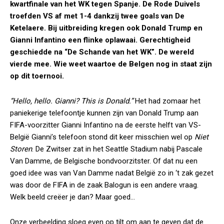
kwartfinale van het WK tegen Spanje. De Rode Duivels
troefden VS af met 1-4 dankzij twee goals van De
Ketelaere. Bij uitbreiding kregen ook Donald Trump en
Gianni Infantino een flinke oplawaai. Gerechtigheid
geschiedde na “De Schande van het WK”. De wereld
vierde mee. Wie weet waartoe de Belgen nog in staat zijn
op dit toernooi.
“Hello, hello. Gianni? This is Donald.”
Het had zomaar het
paniekerige telefoontje kunnen zijn van Donald Trump aan
FIFA-voorzitter Gianni Infantino na de eerste helft van VS-
België Gianni’s telefoon stond dit keer misschien wel op
Niet
Storen
. De Zwitser zat in het Seattle Stadium nabij Pascale
Van Damme, de Belgische bondvoorzitster. Of dat nu een
goed idee was van Van Damme nadat België zo in ‘t zak gezet
was door de FIFA in de zaak Balogun is een andere vraag.
Welk beeld creëer je dan? Maar goed…
Onze verbeelding sloeg even op tilt om aan te geven dat de