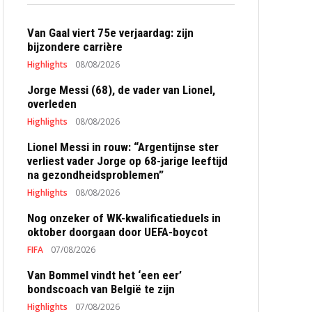
Van Gaal viert 75e verjaardag: zijn
bijzondere carrière
Highlights
08/08/2026
Jorge Messi (68), de vader van Lionel,
overleden
Highlights
08/08/2026
Lionel Messi in rouw: “Argentijnse ster
verliest vader Jorge op 68-jarige leeftijd
na gezondheidsproblemen”
Highlights
08/08/2026
Nog onzeker of WK-kwalificatieduels in
oktober doorgaan door UEFA-boycot
FIFA
07/08/2026
Van Bommel vindt het ‘een eer’
bondscoach van België te zijn
Highlights
07/08/2026