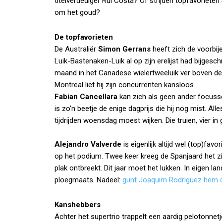
titelverdediger Rui Costa? Of strijden topfavoriete
om het goud?
De topfavorieten
De Australiër
Simon Gerrans
heeft zich de voorbij
Luik-Bastenaken-Luik al op zijn erelijst had bijges
maand in het Canadese wielertweeluik ver boven de 
Montreal liet hij zijn concurrenten kansloos.
Fabian Cancellara
kan zich als geen ander focusse
is zo’n beetje de enige dagprijs die hij nog mist. Al
tijdrijden woensdag moest wijken. Die truien, vier in
Alejandro Valverde
is eigenlijk altijd wel (top)fav
op het podium. Twee keer kreeg de Spanjaard het zi
plak ontbreekt. Dit jaar moet het lukken. In eigen l
ploegmaats. Nadeel:
gunt Joaquim Rodriguez hem dit
Kanshebbers
Achter het supertrio trappelt een aardig pelotonne