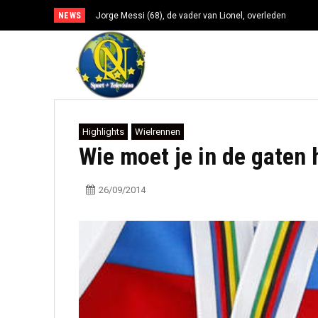
NEWS
Jorge Messi (68), de vader van Lionel, overleden
Highlights
Wielrennen
Wie moet je in de gaten
26/09/2014