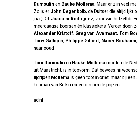
Dumoulin
en
Bauke Mollema
. Maar er zijn veel m
Zo is er
John Degenkolb
, de Duitser die áltijd lij
jaar). Of
Joaquim Rodriguez
, voor wie hetzelfde v
meerdaagse koersen én klassiekers. Verder doen 
Alexander Kristoff
,
Greg van Avermaet, Tom Bo
Tony Gallopin
,
Philippe Gilbert, Nacer Bouhanni
naar goud.
Tom Dumoulin
en
Bauke Mollema
moeten de Nede
uit Maastricht, is in topvorm. Dat bewees hij woen
tijdrijden.
Mollema
is geen topfavoriet, maar bij een
kopman van Belkin meedoen om de prijzen.
ad.nl