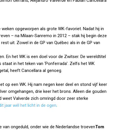
n Simon Gerrans, Alejandro Valverde en Fabian Cancellara
e weken opgeworpen als grote WK-favoriet. Nadat hij in
chreven – na Milaan-Sanremo in 2012 – stak hij begin deze
rest uit. Zowel in de GP van Québec als in de GP van
n. En het WK is een doel voor de Zwitser. De wereldtitel
les staat in het teken van ‘Ponferrada’. Zelfs het WK
 getal, heeft Cancellara al genoeg.
oriet op een WK. Hij nam negen keer deel en stond vijf keer
lver omgehangen, drie keer het brons. Alleen die gouden
and weet Valverde zich omringd door zeer sterke
 jaar wél het licht in de ogen
.
tje van ongeduld, onder wie de Nederlandse troeven
Tom