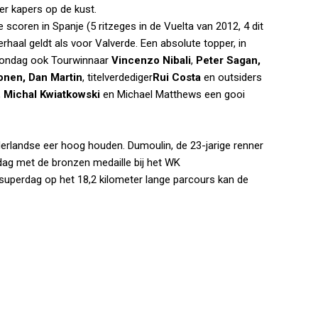
eer kapers op de kust.
kt te scoren in Spanje (5 ritzeges in de Vuelta van 2012, 4 dit
erhaal geldt als voor Valverde. Een absolute topper, in
zondag ook Tourwinnaar
Vincenzo Nibali
,
Peter Sagan,
onen, Dan Martin
, titelverdediger
Rui Costa
en outsiders
,
Michal Kwiatkowski
en Michael Matthews een gooi
rlandse eer hoog houden. Dumoulin, de 23-jarige renner
sdag met de bronzen medaille bij het WK
 superdag op het 18,2 kilometer lange parcours kan de