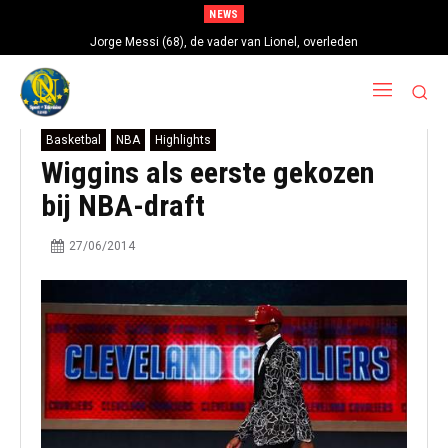
NEWS
Jorge Messi (68), de vader van Lionel, overleden
Basketbal
NBA
Highlights
Wiggins als eerste gekozen
bij NBA-draft
27/06/2014