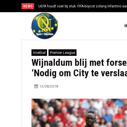
NEWS
UEFA houdt voet bij stuk: FIFA-boycot zolang Infantino aan
Voetbal
Premier League
Wijnaldum blij met forse
‘Nodig om City te versla
13/08/2018