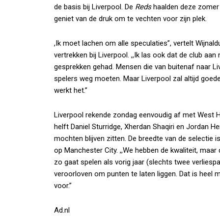
de basis bij Liverpool. De
Reds
haalden deze zomer N
geniet van de druk om te vechten voor zijn plek.
,Ik moet lachen om alle speculaties”, vertelt Wijna
vertrekken bij Liverpool. ,,Ik las ook dat de club aa
gesprekken gehad. Mensen die van buitenaf naar Liv
spelers weg moeten. Maar Liverpool zal altijd goede
werkt het.”
Liverpool rekende zondag eenvoudig af met West Ham
helft Daniel Sturridge, Xherdan Shaqiri en Jordan H
mochten blijven zitten. De breedte van de selectie
op Manchester City. ,,We hebben de kwaliteit, maar d
zo gaat spelen als vorig jaar (slechts twee verliespar
veroorloven om punten te laten liggen. Dat is heel moe
voor.”
Ad.nl