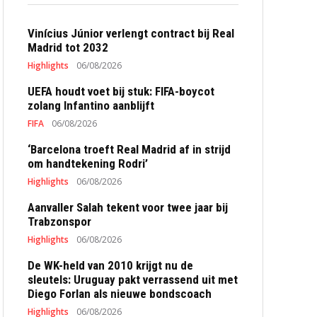
Vinícius Júnior verlengt contract bij Real
Madrid tot 2032
Highlights
06/08/2026
UEFA houdt voet bij stuk: FIFA-boycot
zolang Infantino aanblijft
FIFA
06/08/2026
‘Barcelona troeft Real Madrid af in strijd
om handtekening Rodri’
Highlights
06/08/2026
Aanvaller Salah tekent voor twee jaar bij
Trabzonspor
Highlights
06/08/2026
De WK-held van 2010 krijgt nu de
sleutels: Uruguay pakt verrassend uit met
Diego Forlan als nieuwe bondscoach
Highlights
06/08/2026