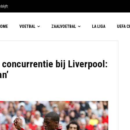
blijft
HOME
VOETBAL
ZAALVOETBAL
LA LIGA
UEFA 
 concurrentie bij Liverpool:
an’