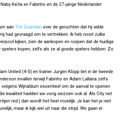
aby Keïta en Fabinho en de 27-jarige Nederlander
ldum aan
The Guardian
over de geruchten dat hij wilde
n mij had gevraagd om te vertrekken. Ik heb nooit zulke
erpool kijken, zien de aankopen en roepen dat de huidige
 spelers kopen, zelfs als ze al goede spelers hebben. Zo
 United (4-0) en trainer Jurgen Klopp liet in de tweede
enderson invallen terwijl Fabinho en Adam Lallana zelfs
 is volgens Wijnaldum essentieel om de aanval te openen
ie kwaliteit hadden we vorig seizoen ook al. Als City net
tijen red.) dan wordt het heel moeilijk. Je kan het je niet
ilijk, maar ik kijk wel uit naar die strijd. We gaan er