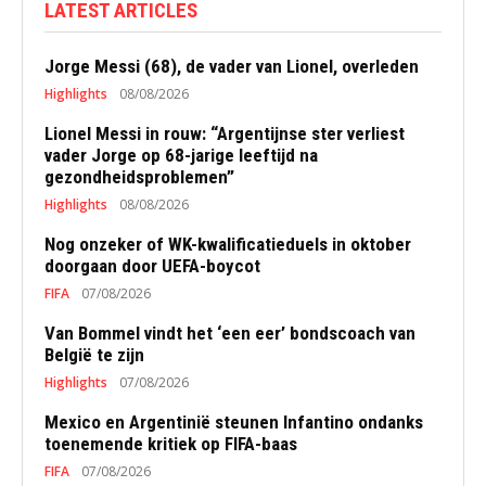
LATEST ARTICLES
Jorge Messi (68), de vader van Lionel, overleden
Highlights
08/08/2026
Lionel Messi in rouw: “Argentijnse ster verliest
vader Jorge op 68-jarige leeftijd na
gezondheidsproblemen”
Highlights
08/08/2026
Nog onzeker of WK-kwalificatieduels in oktober
doorgaan door UEFA-boycot
FIFA
07/08/2026
Van Bommel vindt het ‘een eer’ bondscoach van
België te zijn
Highlights
07/08/2026
Mexico en Argentinië steunen Infantino ondanks
toenemende kritiek op FIFA-baas
FIFA
07/08/2026