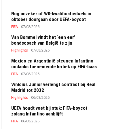
Nog onzeker of WK-kwalificatieduels in
oktober doorgaan door UEFA-boycot
FIFA
07/08/2026
Van Bommel vindt het ‘een eer’
bondscoach van België te zijn
Highlights
07/08/2026
Mexico en Argentinië steunen Infantino
ondanks toenemende kritiek op FIFA-baas
FIFA
07/08/2026
Vinícius Júnior verlengt contract bij Real
Madrid tot 2032
Highlights
06/08/2026
UEFA houdt voet bij stuk: FIFA-boycot
zolang Infantino aanblijft
FIFA
06/08/2026