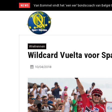
NEWS
Van Bommel vindt het ‘een eer’ bondscoach van België t
Wielrennen
Wildcard Vuelta voor Sp
10/04/2018