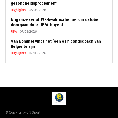
gezondheidsproblemen”
Highlights
08/08/2026
Nog onzeker of WK-kwalificatieduels in oktober
doorgaan door UEFA-boycot
FIFA
07/08/2026
Van Bommel vindt het ‘een eer’ bondscoach van
België te zijn
Highlights
07/08/2026
© Copyright - QN Sport