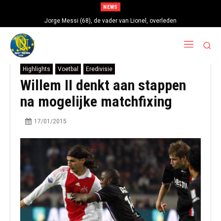
NEWS
Jorge Messi (68), de vader van Lionel, overleden
Highlights
Voetbal
Eredivisie
Willem II denkt aan stappen
na mogelijke matchfixing
17/01/2015