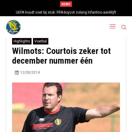
NEWS
UEFA houdt voet bij stuk: FIFA-boycot zolang Infantino aanblijft
Highlights
Voetbal
Wilmots: Courtois zeker tot
december nummer één
12/08/2014