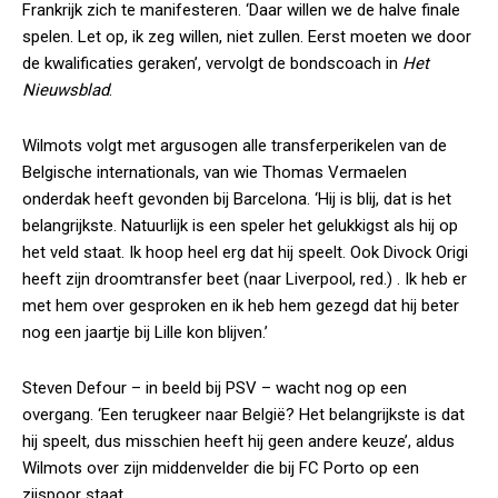
Frankrijk zich te manifesteren. ‘Daar willen we de halve finale
spelen. Let op, ik zeg willen, niet zullen. Eerst moeten we door
de kwalificaties geraken’, vervolgt de bondscoach in
Het
Nieuwsblad
.
Wilmots volgt met argusogen alle transferperikelen van de
Belgische internationals, van wie Thomas Vermaelen
onderdak heeft gevonden bij Barcelona. ‘Hij is blij, dat is het
belangrijkste. Natuurlijk is een speler het gelukkigst als hij op
het veld staat. Ik hoop heel erg dat hij speelt. Ook Divock Origi
heeft zijn droomtransfer beet (naar Liverpool, red.) . Ik heb er
met hem over gesproken en ik heb hem gezegd dat hij beter
nog een jaartje bij Lille kon blijven.’
Steven Defour – in beeld bij PSV – wacht nog op een
overgang. ‘Een terugkeer naar België? Het belangrijkste is dat
hij speelt, dus misschien heeft hij geen andere keuze’, aldus
Wilmots over zijn middenvelder die bij FC Porto op een
zijspoor staat.