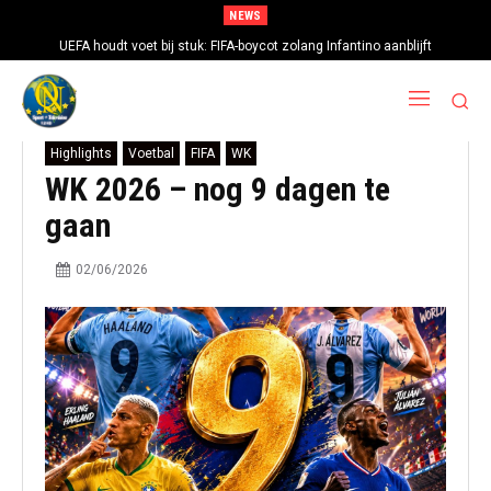
NEWS
UEFA houdt voet bij stuk: FIFA-boycot zolang Infantino aanblijft
Highlights
Voetbal
FIFA
WK
WK 2026 – nog 9 dagen te
gaan
02/06/2026