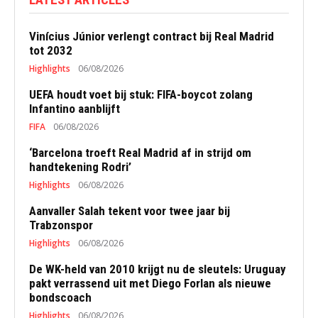
Vinícius Júnior verlengt contract bij Real Madrid
tot 2032
Highlights
06/08/2026
UEFA houdt voet bij stuk: FIFA-boycot zolang
Infantino aanblijft
FIFA
06/08/2026
‘Barcelona troeft Real Madrid af in strijd om
handtekening Rodri’
Highlights
06/08/2026
Aanvaller Salah tekent voor twee jaar bij
Trabzonspor
Highlights
06/08/2026
De WK-held van 2010 krijgt nu de sleutels: Uruguay
pakt verrassend uit met Diego Forlan als nieuwe
bondscoach
Highlights
06/08/2026