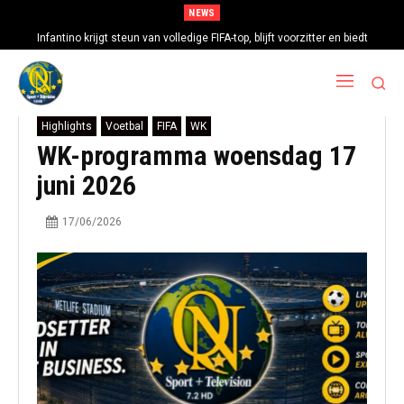
NEWS
Infantino krijgt steun van volledige FIFA-top, blijft voorzitter en biedt
excuses aan
Highlights
Voetbal
FIFA
WK
WK-programma woensdag 17
juni 2026
17/06/2026