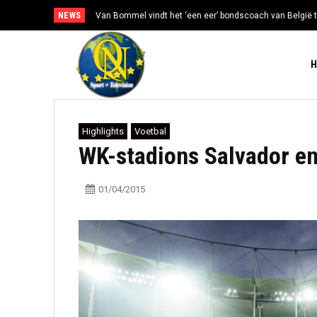
NEWS
Van Bommel vindt het ‘een eer’ bondscoach van België t
Highlights
Voetbal
WK-stadions Salvador en
01/04/2015