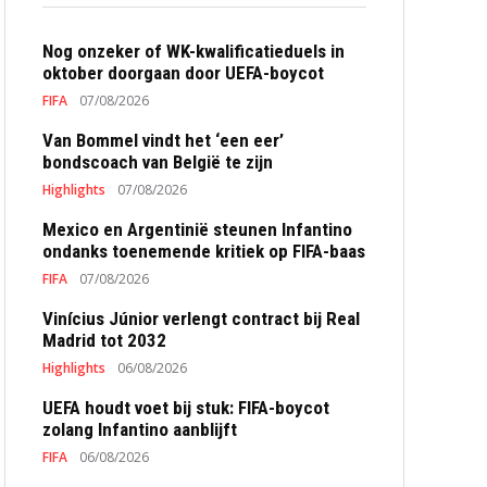
Nog onzeker of WK-kwalificatieduels in
oktober doorgaan door UEFA-boycot
FIFA
07/08/2026
Van Bommel vindt het ‘een eer’
bondscoach van België te zijn
Highlights
07/08/2026
Mexico en Argentinië steunen Infantino
ondanks toenemende kritiek op FIFA-baas
FIFA
07/08/2026
Vinícius Júnior verlengt contract bij Real
Madrid tot 2032
Highlights
06/08/2026
UEFA houdt voet bij stuk: FIFA-boycot
zolang Infantino aanblijft
FIFA
06/08/2026