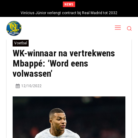
NEWS
Vinícius Júnior verlengt contract bij Real Madrid tot 2032
Voetbal
WK-winnaar na vertrekwens
Mbappé: ‘Word eens
volwassen’
12/10/2022