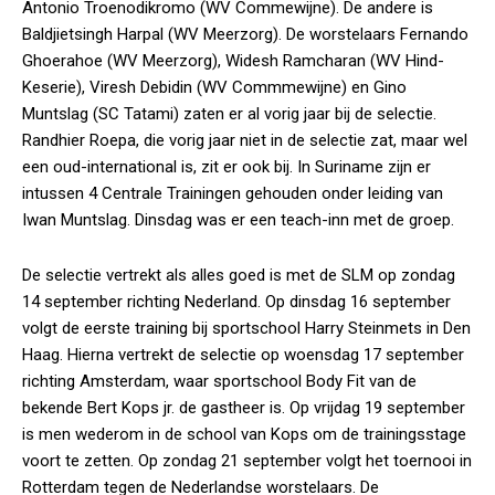
Antonio Troenodikromo (WV Commewijne). De andere is
Baldjietsingh Harpal (WV Meerzorg). De worstelaars Fernando
Ghoerahoe (WV Meerzorg), Widesh Ramcharan (WV Hind-
Keserie), Viresh Debidin (WV Commmewijne) en Gino
Muntslag (SC Tatami) zaten er al vorig jaar bij de selectie.
Randhier Roepa, die vorig jaar niet in de selectie zat, maar wel
een oud-international is, zit er ook bij. In Suriname zijn er
intussen 4 Centrale Trainingen gehouden onder leiding van
Iwan Muntslag. Dinsdag was er een teach-inn met de groep.
De selectie vertrekt als alles goed is met de SLM op zondag
14 september richting Nederland. Op dinsdag 16 september
volgt de eerste training bij sportschool Harry Steinmets in Den
Haag. Hierna vertrekt de selectie op woensdag 17 september
richting Amsterdam, waar sportschool Body Fit van de
bekende Bert Kops jr. de gastheer is. Op vrijdag 19 september
is men wederom in de school van Kops om de trainingsstage
voort te zetten. Op zondag 21 september volgt het toernooi in
Rotterdam tegen de Nederlandse worstelaars. De