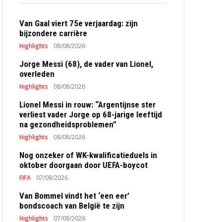
Van Gaal viert 75e verjaardag: zijn
bijzondere carrière
Highlights
08/08/2026
Jorge Messi (68), de vader van Lionel,
overleden
Highlights
08/08/2026
Lionel Messi in rouw: “Argentijnse ster
verliest vader Jorge op 68-jarige leeftijd
na gezondheidsproblemen”
Highlights
08/08/2026
Nog onzeker of WK-kwalificatieduels in
oktober doorgaan door UEFA-boycot
FIFA
07/08/2026
Van Bommel vindt het ‘een eer’
bondscoach van België te zijn
Highlights
07/08/2026