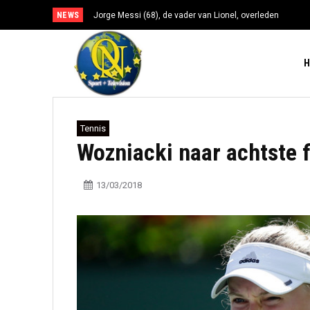
NEWS
Jorge Messi (68), de vader van Lionel, overleden
Tennis
Wozniacki naar achtste f
13/03/2018