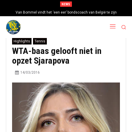
NEWS
Van Bommel vindt het ‘een eer’ bondscoach van België te zijn
Highlights
Tennis
WTA-baas gelooft niet in
opzet Sjarapova
14/03/2016