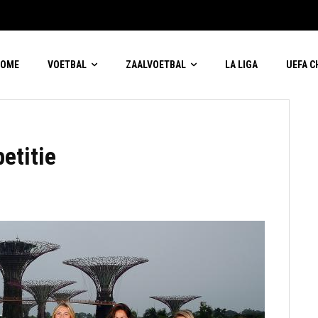
HOME
VOETBAL
ZAALVOETBAL
LA LIGA
UEFA 
etitie