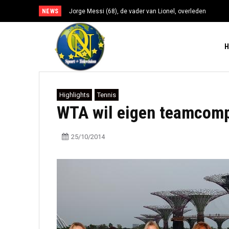
NEWS
Jorge Messi (68), de vader van Lionel, overleden
Highlights
Tennis
WTA wil eigen teamcomp
25/10/2014