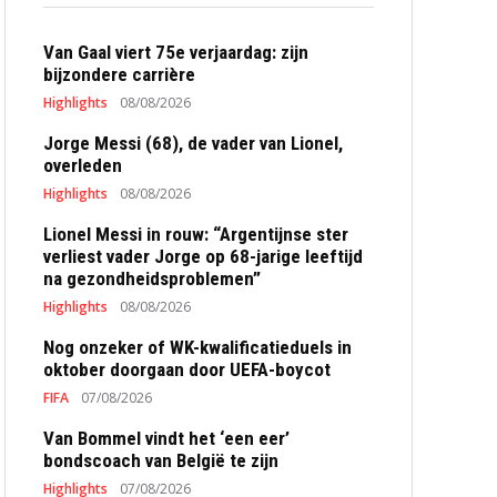
Van Gaal viert 75e verjaardag: zijn
bijzondere carrière
Highlights
08/08/2026
Jorge Messi (68), de vader van Lionel,
overleden
Highlights
08/08/2026
Lionel Messi in rouw: “Argentijnse ster
verliest vader Jorge op 68-jarige leeftijd
na gezondheidsproblemen”
Highlights
08/08/2026
Nog onzeker of WK-kwalificatieduels in
oktober doorgaan door UEFA-boycot
FIFA
07/08/2026
Van Bommel vindt het ‘een eer’
bondscoach van België te zijn
Highlights
07/08/2026