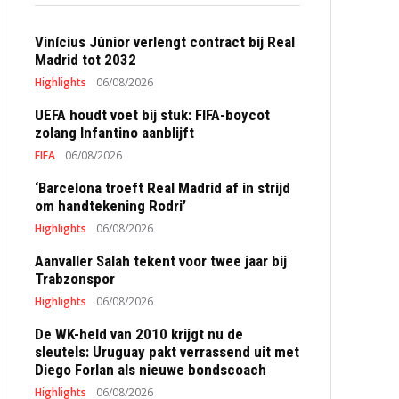
Vinícius Júnior verlengt contract bij Real
Madrid tot 2032
Highlights
06/08/2026
UEFA houdt voet bij stuk: FIFA-boycot
zolang Infantino aanblijft
FIFA
06/08/2026
‘Barcelona troeft Real Madrid af in strijd
om handtekening Rodri’
Highlights
06/08/2026
Aanvaller Salah tekent voor twee jaar bij
Trabzonspor
Highlights
06/08/2026
De WK-held van 2010 krijgt nu de
sleutels: Uruguay pakt verrassend uit met
Diego Forlan als nieuwe bondscoach
Highlights
06/08/2026