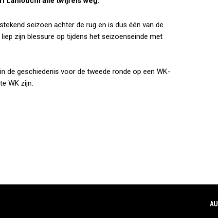
i Lamouchi alle twijfels weg.
stekend seizoen achter de rug en is dus één van de
 liep zijn blessure op tijdens het seizoenseinde met
er in de geschiedenis voor de tweede ronde op een WK-
te WK zijn.
AU