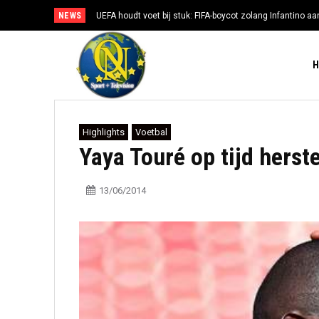
NEWS
UEFA houdt voet bij stuk: FIFA-boycot zolang Infantino aan
Highlights
Voetbal
Yaya Touré op tijd herst
13/06/2014