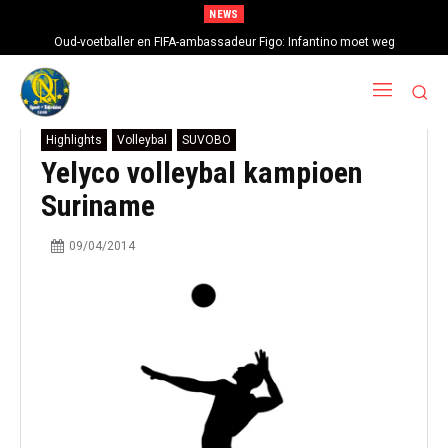
NEWS
Oud-voetballer en FIFA-ambassadeur Figo: Infantino moet weg
Highlights
Volleybal
SUVOBO
Yelyco volleybal kampioen
Suriname
09/04/2014