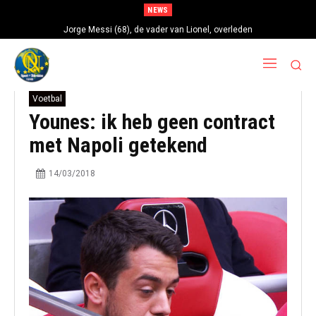
NEWS
Jorge Messi (68), de vader van Lionel, overleden
Voetbal
Younes: ik heb geen contract
met Napoli getekend
14/03/2018