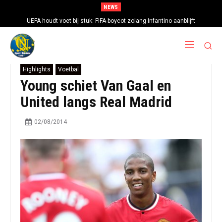
NEWS
UEFA houdt voet bij stuk: FIFA-boycot zolang Infantino aanblijft
Highlights
Voetbal
Young schiet Van Gaal en
United langs Real Madrid
02/08/2014