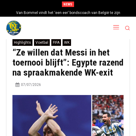
NEWS
Van Bommel vindt het ‘een eer’ bondscoach van België te zijn
Highlights
Voetbal
FIFA
WK
“Ze willen dat Messi in het
toernooi blijft”: Egypte razend
na spraakmakende WK-exit
07/07/2026