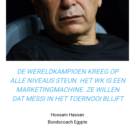
DE WERELDKAMPIOEN KREEG OP
ALLE NIVEAUS STEUN. HET WK IS EEN
MARKETINGMACHINE. ZE WILLEN
DAT MESSI IN HET TOERNOOI BLIJFT
Hossam Hassan
Bondscoach Egypte