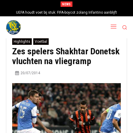
NEWS
UEFA houdt voet bij stuk: FIFA-boycot zolang Infantino aanblijft
Highlights
Voetbal
Zes spelers Shakhtar Donetsk
vluchten na vliegramp
20/07/2014