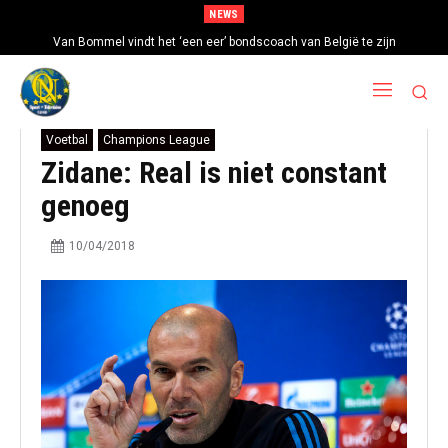
NEWS
Van Bommel vindt het ‘een eer’ bondscoach van België te zijn
Voetbal
Champions League
Zidane: Real is niet constant
genoeg
10/04/2018