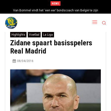
NEWS
Van Bommel vindt het ‘een eer’ bondscoach van België te zijn
Highlights
Voetbal
La Liga
Zidane spaart basisspelers
Real Madrid
08/04/2016