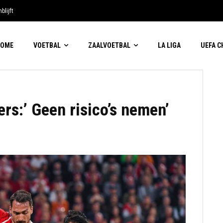
blijft
HOME
VOETBAL
ZAALVOETBAL
LA LIGA
UEFA 
ers:’ Geen risico’s nemen’