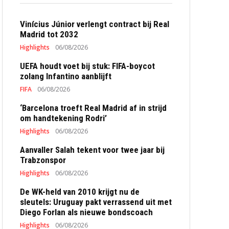
Vinícius Júnior verlengt contract bij Real
Madrid tot 2032
Highlights
06/08/2026
UEFA houdt voet bij stuk: FIFA-boycot
zolang Infantino aanblijft
FIFA
06/08/2026
‘Barcelona troeft Real Madrid af in strijd
om handtekening Rodri’
Highlights
06/08/2026
Aanvaller Salah tekent voor twee jaar bij
Trabzonspor
Highlights
06/08/2026
De WK-held van 2010 krijgt nu de
sleutels: Uruguay pakt verrassend uit met
Diego Forlan als nieuwe bondscoach
Highlights
06/08/2026