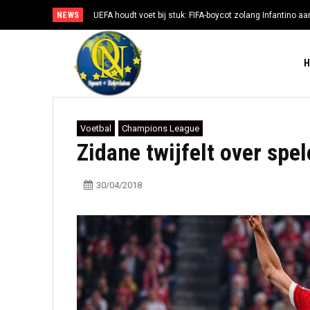
NEWS
UEFA houdt voet bij stuk: FIFA-boycot zolang Infantino aan
Voetbal
Champions League
Zidane twijfelt over spel
30/04/2018