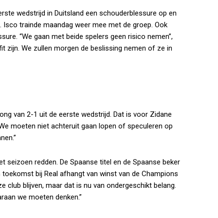
rste wedstrijd in Duitsland een schouderblessure op en
o. Isco trainde maandag weer mee met de groep. Ook
ssure. “We gaan met beide spelers geen risico nemen”,
 fit zijn. We zullen morgen de beslissing nemen of ze in
ong van 2-1 uit de eerste wedstrijd. Dat is voor Zidane
We moeten niet achteruit gaan lopen of speculeren op
nen.”
 seizoen redden. De Spaanse titel en de Spaanse beker
jn toekomst bij Real afhangt van winst van de Champions
eze club blijven, maar dat is nu van ondergeschikt belang.
waaraan we moeten denken.”