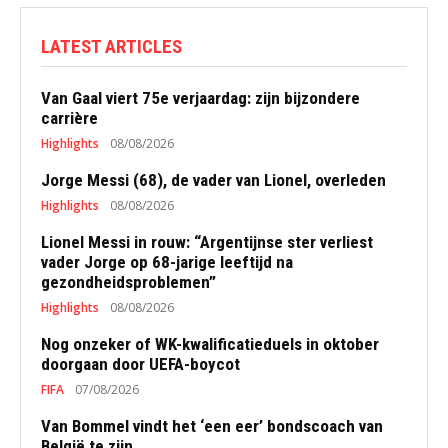
LATEST ARTICLES
Van Gaal viert 75e verjaardag: zijn bijzondere
carrière
Highlights
08/08/2026
Jorge Messi (68), de vader van Lionel, overleden
Highlights
08/08/2026
Lionel Messi in rouw: “Argentijnse ster verliest
vader Jorge op 68-jarige leeftijd na
gezondheidsproblemen”
Highlights
08/08/2026
Nog onzeker of WK-kwalificatieduels in oktober
doorgaan door UEFA-boycot
FIFA
07/08/2026
Van Bommel vindt het ‘een eer’ bondscoach van
België te zijn