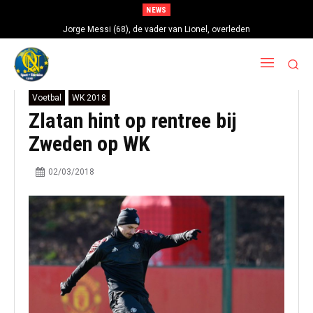
NEWS
Jorge Messi (68), de vader van Lionel, overleden
Voetbal
WK 2018
Zlatan hint op rentree bij
Zweden op WK
02/03/2018