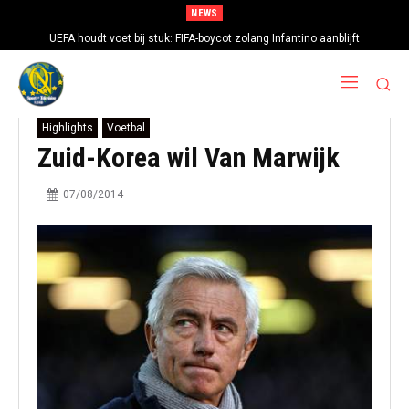
NEWS
UEFA houdt voet bij stuk: FIFA-boycot zolang Infantino aanblijft
Highlights
Voetbal
Zuid-Korea wil Van Marwijk
07/08/2014