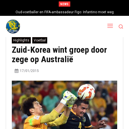
NEWS
Oud-voetballer en FIFA-ambassadeur Figo: Infantino moet weg
Highlights
Voetbal
Zuid-Korea wint groep door
zege op Australië
17/01/2015