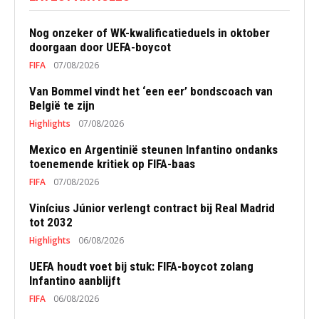
Nog onzeker of WK-kwalificatieduels in oktober
doorgaan door UEFA-boycot
FIFA
07/08/2026
Van Bommel vindt het ‘een eer’ bondscoach van
België te zijn
Highlights
07/08/2026
Mexico en Argentinië steunen Infantino ondanks
toenemende kritiek op FIFA-baas
FIFA
07/08/2026
Vinícius Júnior verlengt contract bij Real Madrid
tot 2032
Highlights
06/08/2026
UEFA houdt voet bij stuk: FIFA-boycot zolang
Infantino aanblijft
FIFA
06/08/2026