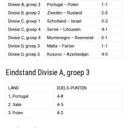
Divisie A, groep 3
Portugal – Polen
1-1
Divisie B, groep 2
Zweden – Rusland
2-0
Divisie C, groep 1
Schotland – Israel
3-2
Divisie C, groep 4
Servië – Litouwen
4-1
Divisie C, groep 4
Montenegro – Roemenië
0-1
Divisie D, groep 3
Malta – Faröer
1-1
Divisie D, groep 3
Kosovo – Azerbeidjan
4-0
Eindstand Divisie A, groep 3
LAND
DUELS-PUNTEN
1, Portugal
4-8
2. Italië
4-5
3. Polen
4-2