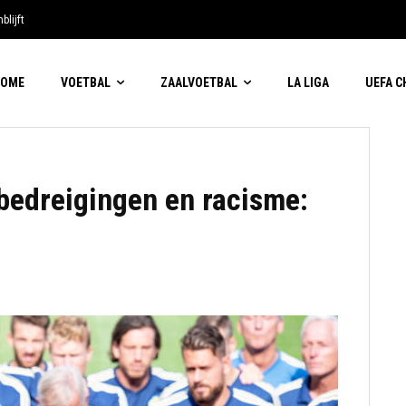
blijft
HOME
VOETBAL
ZAALVOETBAL
LA LIGA
UEFA 
edreigingen en racisme: