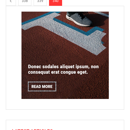
338
339
340