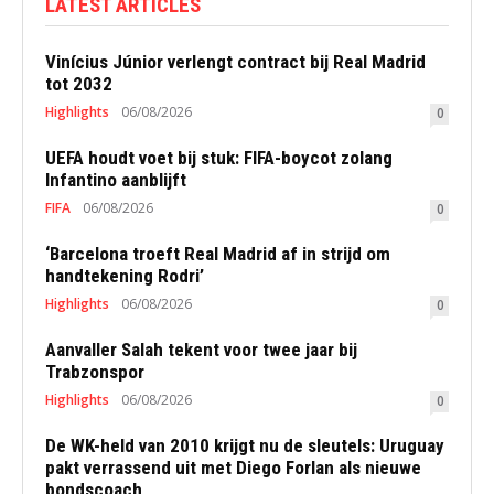
LATEST ARTICLES
Vinícius Júnior verlengt contract bij Real Madrid
tot 2032
Highlights
06/08/2026
0
UEFA houdt voet bij stuk: FIFA-boycot zolang
Infantino aanblijft
FIFA
06/08/2026
0
‘Barcelona troeft Real Madrid af in strijd om
handtekening Rodri’
Highlights
06/08/2026
0
Aanvaller Salah tekent voor twee jaar bij
Trabzonspor
Highlights
06/08/2026
0
De WK-held van 2010 krijgt nu de sleutels: Uruguay
pakt verrassend uit met Diego Forlan als nieuwe
bondscoach