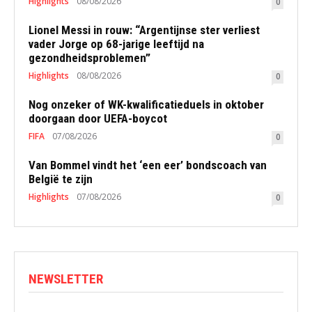
Highlights
08/08/2026
0
Lionel Messi in rouw: “Argentijnse ster verliest
vader Jorge op 68-jarige leeftijd na
gezondheidsproblemen”
Highlights
08/08/2026
0
Nog onzeker of WK-kwalificatieduels in oktober
doorgaan door UEFA-boycot
FIFA
07/08/2026
0
Van Bommel vindt het ‘een eer’ bondscoach van
België te zijn
Highlights
07/08/2026
0
NEWSLETTER