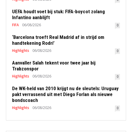
UEFA houdt voet bij stuk: FIFA-boycot zolang
Infantino aanblijft
FIFA
06/08/2026
0
‘Barcelona troeft Real Madrid af in strijd om
handtekening Rodri’
Highlights
06/08/2026
0
Aanvaller Salah tekent voor twee jaar bij
Trabzonspor
Highlights
06/08/2026
0
De WK-held van 2010 krijgt nu de sleutels: Uruguay
pakt verrassend uit met Diego Forlan als nieuwe
bondscoach
Highlights
06/08/2026
0