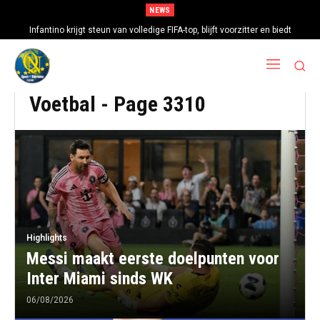
NEWS
Infantino krijgt steun van volledige FIFA-top, blijft voorzitter en biedt
Oud-voetballer en FIFA-ambassadeur Figo: Infantino moet weg
excuses aan
Voetbal
- Page 3310
Highlights
Messi maakt eerste doelpunten voor
Inter Miami sinds WK
06/08/2026