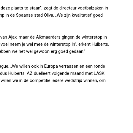
eze plaats te staan”, zegt de directeur voetbalzaken in
amp in de Spaanse stad Oliva. „We zijn kwalitatief goed
van Ajax, maar de Alkmaarders gingen de winterstop in
evoel neem je wel mee de winterstop in”, erkent Huiberts.
 hebben we het wel gewoon erg goed gedaan.”
gue. „We willen ook in Europa verrassen en een ronde
 aldus Huiberts. AZ duelleert volgende maand met LASK
 willen we in de competitie iedere wedstrijd winnen, om