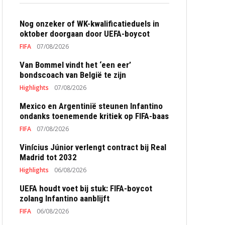
Nog onzeker of WK-kwalificatieduels in
oktober doorgaan door UEFA-boycot
FIFA
07/08/2026
Van Bommel vindt het ‘een eer’
bondscoach van België te zijn
Highlights
07/08/2026
Mexico en Argentinië steunen Infantino
ondanks toenemende kritiek op FIFA-baas
FIFA
07/08/2026
Vinícius Júnior verlengt contract bij Real
Madrid tot 2032
Highlights
06/08/2026
UEFA houdt voet bij stuk: FIFA-boycot
zolang Infantino aanblijft
FIFA
06/08/2026