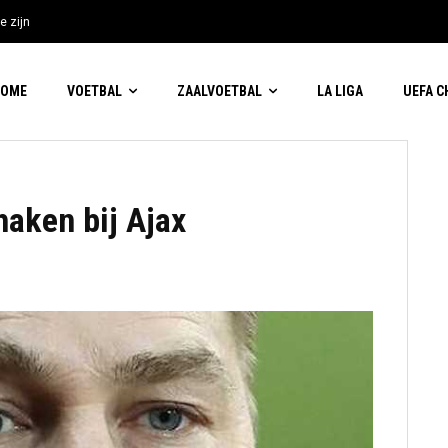
e zijn
HOME
VOETBAL
ZAALVOETBAL
LA LIGA
UEFA 
haken bij Ajax