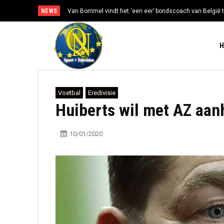
NEWS
Van Bommel vindt het ‘een eer’ bondscoach van België t
Voetbal
Eredivisie
Huiberts wil met AZ aan
10/01/2020