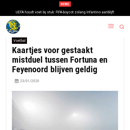
NEWS
UEFA houdt voet bij stuk: FIFA-boycot zolang Infantino aanblijft
Voetbal
Kaartjes voor gestaakt
mistduel tussen Fortuna en
Feyenoord blijven geldig
23/01/2020