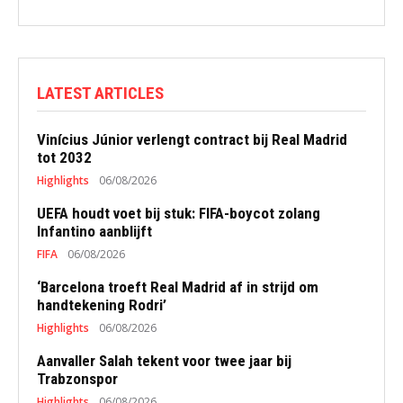
LATEST ARTICLES
Vinícius Júnior verlengt contract bij Real Madrid
tot 2032
Highlights
06/08/2026
UEFA houdt voet bij stuk: FIFA-boycot zolang
Infantino aanblijft
FIFA
06/08/2026
‘Barcelona troeft Real Madrid af in strijd om
handtekening Rodri’
Highlights
06/08/2026
Aanvaller Salah tekent voor twee jaar bij
Trabzonspor
Highlights
06/08/2026