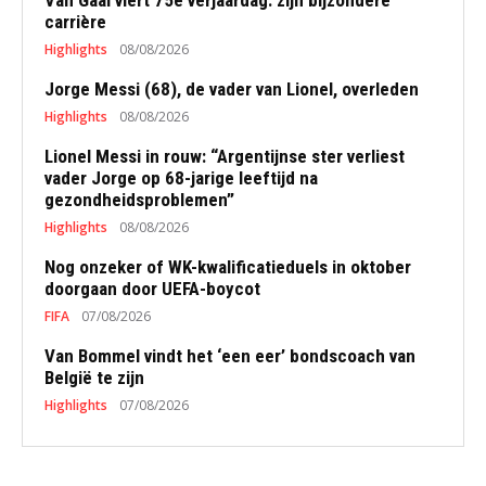
Van Gaal viert 75e verjaardag: zijn bijzondere
carrière
Highlights
08/08/2026
Jorge Messi (68), de vader van Lionel, overleden
Highlights
08/08/2026
Lionel Messi in rouw: “Argentijnse ster verliest
vader Jorge op 68-jarige leeftijd na
gezondheidsproblemen”
Highlights
08/08/2026
Nog onzeker of WK-kwalificatieduels in oktober
doorgaan door UEFA-boycot
FIFA
07/08/2026
Van Bommel vindt het ‘een eer’ bondscoach van
België te zijn
Highlights
07/08/2026