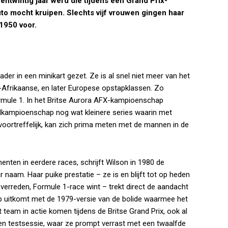
ntwintig jaar werd die tijdens een Grand Prix-
to mocht kruipen. Slechts vijf vrouwen gingen haar
1950 voor.
vader in een minikart gezet. Ze is al snel niet meer van het
d-Afrikaanse, en later Europese opstapklassen. Zo
ormule 1. In het Britse Aurora AFX-kampioenschap
eldkampioenschap nog wat kleinere series waarin met
voortreffelijk, kan zich prima meten met de mannen in de
ten in eerdere races, schrijft Wilson in 1980 de
 naam. Haar puike prestatie – ze is en blijft tot op heden
verreden, Formule 1-race wint – trekt direct de aandacht
 uitkomt met de 1979-versie van de bolide waarmee het
team in actie komen tijdens de Britse Grand Prix, ook al
en testsessie, waar ze prompt verrast met een twaalfde