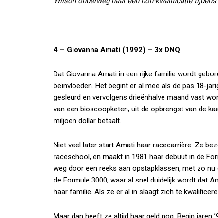
Wilson onderweg naar een non-kwalificatie tijdens
4 – Giovanna Amati (1992) – 3x DNQ
Dat Giovanna Amati in een rijke familie wordt gebore
beïnvloeden. Het begint er al mee als de pas 18-jar
gesleurd en vervolgens drieënhalve maand vast word
van een bioscoopketen, uit de opbrengst van de k
miljoen dollar betaalt.
Niet veel later start Amati haar racecarrière. Ze b
raceschool, en maakt in 1981 haar debuut in de For
weg door een reeks aan opstapklassen, met zo nu e
de Formule 3000, waar al snel duidelijk wordt dat Am
haar familie. Als ze er al in slaagt zich te kwalifice
Maar dan heeft ze altijd haar geld nog. Begin jaren ’