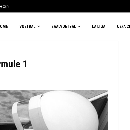
e zijn
HOME
VOETBAL
ZAALVOETBAL
LA LIGA
UEFA 
rmule 1