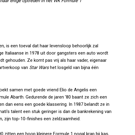
 haar enige optreden in het WK Formule 1
n, is een toeval dat haar levensloop behoorlijk zal
ige Italiaanse in 1978 uit door gangsters een auto wordt
t gehouden. Ze komt pas vrij als haar vader, eigenaar
aartverkoop van
Star Wars
het losgeld van bijna één
ezoekt samen met goede vriend Elio de Angelis een
mule Abarth. Gedurende de jaren ’80 baant ze zich een
n dan eens een goede klassering. In 1987 belandt ze in
ati’s talent een stuk geringer is dan de bankrekening van
ren, zijn top-10-finishes een zeldzaamheid.
90 zitten een hoop kleinere Formule 1 nogal krap bij kas,