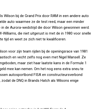
als Wilson bij de Grand Prix door RAM in een andere auto
stelde auto waarmee ze de test reed, maar een minder
e in de Aurora-wedstrijd die door Wilson gewonnen werd.
Williams, die niet uitgerust is met de in 1980 voor snelle
e tijd en weet ze zich niet te kwalificeren.
ilson voor zijn team rijden bij de openingsrace van 1981
antastisch en vecht zelfs nog even met Nigel Mansell. Ze
 aangeboden, maar ziet haar laatste kans in de Formule 1
geld mee kan nemen. Om het nog eens extra sneu te
 tussen autosportbond FISA en constructeursverbond
, zodat de DNQ in Brands Hatch als Wilsons enige