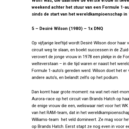
Wolff was, die daarmee de eerste vrouw in tweeë
weekend achter het stuur van een Formule 1-au
sinds de start van het wereldkampioenschap in 
5 – Desiré Wilson (1980) – 1x DNQ
Op vijfjarige leeftijd wordt Desiré Wilson door haar 
circuit weg te slaan, en boekt successen in de Zui
verovert de jonge vrouw in 1978 een plekje in de F
welteverstaan – in die tijd waren er naast het wer
Formule 1-auto’s gereden werd. Wilson doet het er 
andere auto’s, en belandt zelfs op het podium.
Dan komt haar grote moment: na wat net-niet-momen
Aurora-race op het circuit van Brands Hatch op haar
de enige vrouw die een, weliswaar niet voor het WK 
van het RAM-team, dat in het wereldkampioenschap
Williams-team het veld domineert. Ze mag voor het 
op Brands Hatch. Eerst stapt ze nog even in voor e