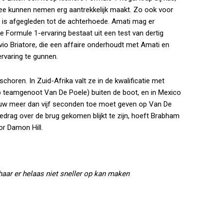
mee kunnen nemen erg aantrekkelijk maakt. Zo ook voor
 is afgegleden tot de achterhoede. Amati mag er
ge Formule 1-ervaring bestaat uit een test van dertig
vio Briatore, die een affaire onderhoudt met Amati en
ervaring te gunnen.
choren. In Zuid-Afrika valt ze in de kwalificatie met
 teamgenoot Van De Poele) buiten de boot, en in Mexico
nieuw meer dan vijf seconden toe moet geven op Van De
drag over de brug gekomen blijkt te zijn, hoeft Brabham
or Damon Hill.
 haar er helaas niet sneller op kan maken