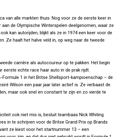
ica van alle markten thuis. Nog voor ze de eerste keer in
keer aan de Olympische Winterspelen deelgenomen, waar ze
 ook kan autorijden, blijkt als ze in 1974 een keer voor de
. Ze haalt het halve veld in, op weg naar de tweede
 tweede carrière als autocoureur op te pakken. Het begin
eerste echte race haar auto in de prak rijdt.
-Formule 1 in het Britse Shellsport-kampioenschap – de
ré Wilson een paar jaar later actief is. Ze verbaast de
den, maar ook snel en constant te zijn en zo vierde te
citeit ook niet mis is, besluit teambaas Nick Whiting
es in te schrijven voor de Britse Grand Prix op Brands
 want ze kiest voor het startnummer 13 – een
 voor zijn, en dat dus niet gebruikt wordt in Formule 1.