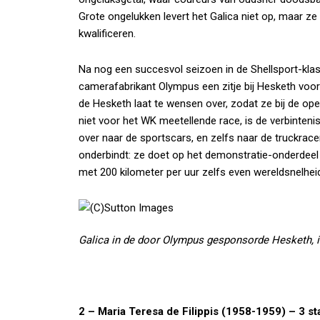
Grote ongelukken levert het Galica niet op, maar z
kwalificeren.
Na nog een succesvol seizoen in de Shellsport-kla
camerafabrikant Olympus een zitje bij Hesketh voo
de Hesketh laat te wensen over, zodat ze bij de ope
niet voor het WK meetellende race, is de verbinteni
over naar de sportscars, en zelfs naar de truckracerij
onderbindt: ze doet op het demonstratie-onderdeel
met 200 kilometer per uur zelfs even wereldsnelhe
Galica in de door Olympus gesponsorde Hesketh, in
2 – Maria Teresa de Filippis (1958-1959) – 3 sta