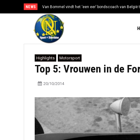
NEWS
Van Bommel vindt het ‘een eer’ bondscoach van België t
Highlights
Motorsport
Top 5: Vrouwen in de Fo
20/10/2014