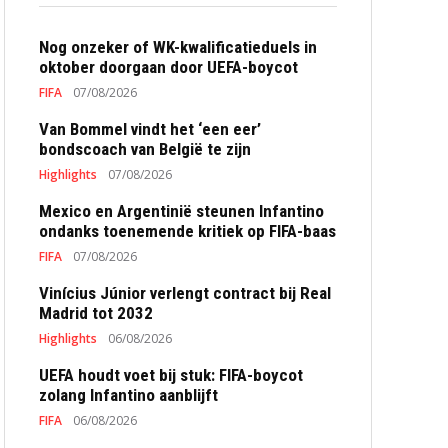
Nog onzeker of WK-kwalificatieduels in
oktober doorgaan door UEFA-boycot
FIFA
07/08/2026
Van Bommel vindt het ‘een eer’
bondscoach van België te zijn
Highlights
07/08/2026
Mexico en Argentinië steunen Infantino
ondanks toenemende kritiek op FIFA-baas
FIFA
07/08/2026
Vinícius Júnior verlengt contract bij Real
Madrid tot 2032
Highlights
06/08/2026
UEFA houdt voet bij stuk: FIFA-boycot
zolang Infantino aanblijft
FIFA
06/08/2026