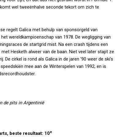
e komt wel tweeënhalve seconde tekort om zich te
sse regelt Galica met behulp van sponsorgeld van
r het wereldkampioenschap van 1978. De wegligging van
ningsraces de startgrid mist. Na een crash tijdens een
s met Hesketh alweer van de baan. Niet veel later stapt ze
. De cirkel is rond als Galica in de jaren ’90 weer de ski’s
 speedskiën mee aan de Winterspelen van 1992, en is
idsrecordhoudster.
 de pits in Argentinië
e
rts, beste resultaat: 10