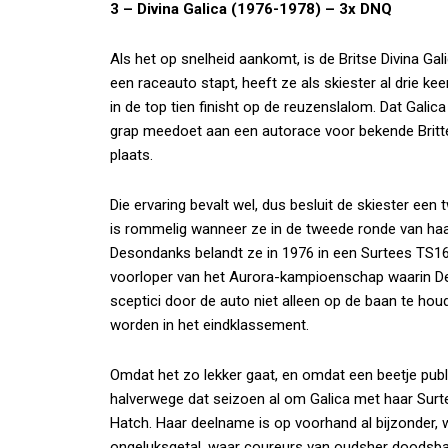
3 – Divina Galica (1976-1978) – 3x DNQ
Als het op snelheid aankomt, is de Britse Divina Gal
een raceauto stapt, heeft ze als skiester al drie 
in de top tien finisht op de reuzenslalom. Dat Galica
grap meedoet aan een autorace voor bekende Britten
plaats.
Die ervaring bevalt wel, dus besluit de skiester een
is rommelig wanneer ze in de tweede ronde van haar 
Desondanks belandt ze in 1976 in een Surtees TS16
voorloper van het Aurora-kampioenschap waarin Desi
sceptici door de auto niet alleen op de baan te hou
worden in het eindklassement.
Omdat het zo lekker gaat, en omdat een beetje publi
halverwege dat seizoen al om Galica met haar Surte
Hatch. Haar deelname is op voorhand al bijzonder,
ongeluksgetal, waar coureurs van oudsher doodsbang