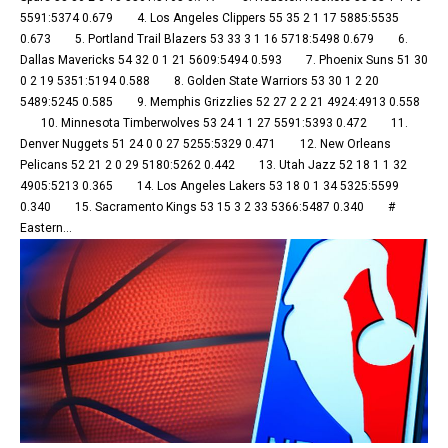
5591:5374 0.679 4. Los Angeles Clippers 55 35 2 1 17 5885:5535
0.673 5. Portland Trail Blazers 53 33 3 1 16 5718:5498 0.679 6.
Dallas Mavericks 54 32 0 1 21 5609:5494 0.593 7. Phoenix Suns 51 30
0 2 19 5351:5194 0.588 8. Golden State Warriors 53 30 1 2 20
5489:5245 0.585 9. Memphis Grizzlies 52 27 2 2 21 4924:4913 0.558
10. Minnesota Timberwolves 53 24 1 1 27 5591:5393 0.472 11.
Denver Nuggets 51 24 0 0 27 5255:5329 0.471 12. New Orleans
Pelicans 52 21 2 0 29 5180:5262 0.442 13. Utah Jazz 52 18 1 1 32
4905:5213 0.365 14. Los Angeles Lakers 53 18 0 1 34 5325:5599
0.340 15. Sacramento Kings 53 15 3 2 33 5366:5487 0.340 #
Eastern...