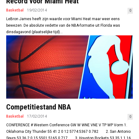
Record voor Miami Heat
Basketbal
19/02/2014
0
LeBron James heeft zijn waarde voor Miami Heat maar weer eens
bewezen. De absolute vedette van de NBA-formatie uit Florida was
dinsdagavond (plaatselijke tijd)...
Competitiestand NBA
Basketbal
17/02/2014
0
CONFERENCE # Western Conference GW W WNE VNE V TP WP Vorm 1.
Oklahoma City Thunder 55 41 2 0 12 5774:5367 0.782 2. San Antonio
Spurs 53 36 2 0 15 5501:5165 0.717 3. Houston Rockets 53 35 1 1 16