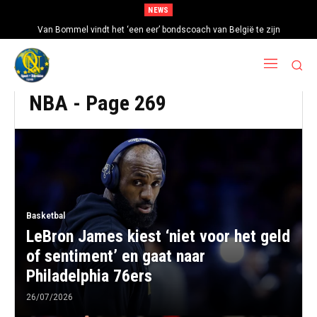
NEWS
Mexico en Argentinië steunen Infantino ondanks toenemende kritiek op
Van Bommel vindt het ‘een eer’ bondscoach van België te zijn
FIFA-baas
NBA
- Page 269
Basketbal
LeBron James kiest ‘niet voor het geld
of sentiment’ en gaat naar
Philadelphia 76ers
26/07/2026