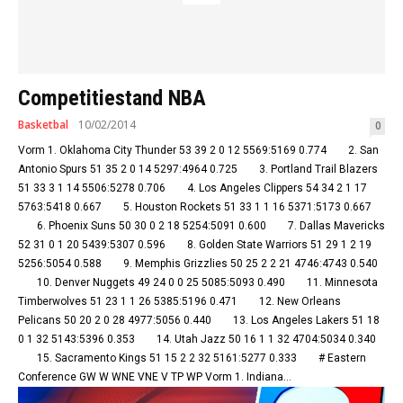
Competitiestand NBA
Basketbal
10/02/2014
0
Vorm 1. Oklahoma City Thunder 53 39 2 0 12 5569:5169 0.774 2. San
Antonio Spurs 51 35 2 0 14 5297:4964 0.725 3. Portland Trail Blazers
51 33 3 1 14 5506:5278 0.706 4. Los Angeles Clippers 54 34 2 1 17
5763:5418 0.667 5. Houston Rockets 51 33 1 1 16 5371:5173 0.667
6. Phoenix Suns 50 30 0 2 18 5254:5091 0.600 7. Dallas Mavericks
52 31 0 1 20 5439:5307 0.596 8. Golden State Warriors 51 29 1 2 19
5256:5054 0.588 9. Memphis Grizzlies 50 25 2 2 21 4746:4743 0.540
10. Denver Nuggets 49 24 0 0 25 5085:5093 0.490 11. Minnesota
Timberwolves 51 23 1 1 26 5385:5196 0.471 12. New Orleans
Pelicans 50 20 2 0 28 4977:5056 0.440 13. Los Angeles Lakers 51 18
0 1 32 5143:5396 0.353 14. Utah Jazz 50 16 1 1 32 4704:5034 0.340
15. Sacramento Kings 51 15 2 2 32 5161:5277 0.333 # Eastern
Conference GW W WNE VNE V TP WP Vorm 1. Indiana...