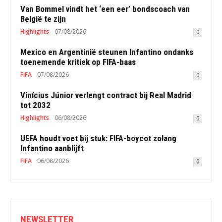
Van Bommel vindt het ‘een eer’ bondscoach van
België te zijn
Highlights
07/08/2026
0
Mexico en Argentinië steunen Infantino ondanks
toenemende kritiek op FIFA-baas
FIFA
07/08/2026
0
Vinícius Júnior verlengt contract bij Real Madrid
tot 2032
Highlights
06/08/2026
0
UEFA houdt voet bij stuk: FIFA-boycot zolang
Infantino aanblijft
FIFA
06/08/2026
0
NEWSLETTER